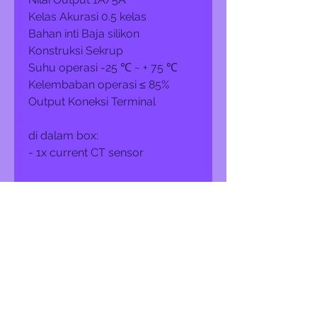
Kelas Akurasi 0.5 kelas
Bahan inti Baja silikon
Konstruksi Sekrup
Suhu operasi -25 ℃ ~ + 75 ℃
Kelembaban operasi ≤ 85%
Output Koneksi Terminal
di dalam box:
- 1x current CT sensor
#RealtimeMonitoring
#SmartBuilding #SmartCity
#SmartFactory #SmartIndustrial
#IoTIndustrial #Industri4.0
#SmartFactory #PabrikPintar