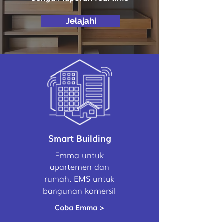
Jelajahi
Solusi kami
Smart Building
Emma untuk
apartemen dan
rumah. EMS untuk
bangunan komersil
Coba Emma >