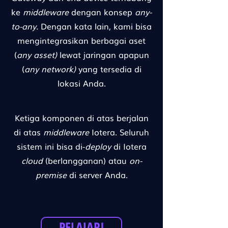
ke
middleware
dengan konsep
any-
to-any.
Dengan kata lain, kami bisa
mengintegrasikan berbagai aset
(
any asset)
lewat jaringan apapun
(
any network)
yang tersedia di
lokasi Anda.
Ketiga komponen di atas berjalan
di atas
middleware
Iotera. Seluruh
sistem ini bisa di-
deploy
di Iotera
cloud
(berlangganan) atau
on-
premise
di server Anda.
PELAJARI